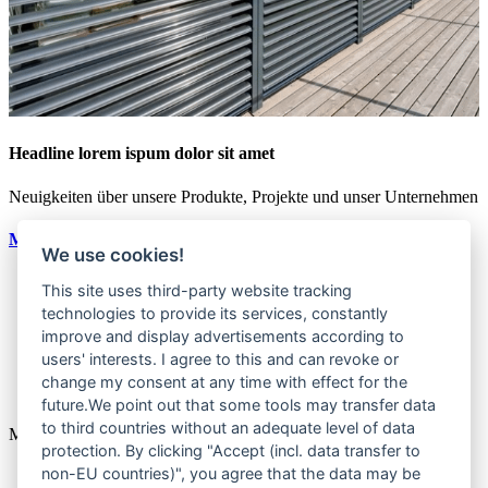
Headline lorem ispum dolor sit amet
Neuigkeiten über unsere Produkte, Projekte und unser Unternehmen
Mehr Erfahren
We use cookies!
This site uses third-party website tracking
technologies to provide its services, constantly
Home
improve and display advertisements according to
Über uns
Produkte
users' interests. I agree to this and can revoke or
News
change my consent at any time with effect for the
Kontakt
future.We point out that some tools may transfer data
to third countries without an adequate level of data
Menu
protection. By clicking "Accept (incl. data transfer to
Home
non-EU countries)", you agree that the data may be