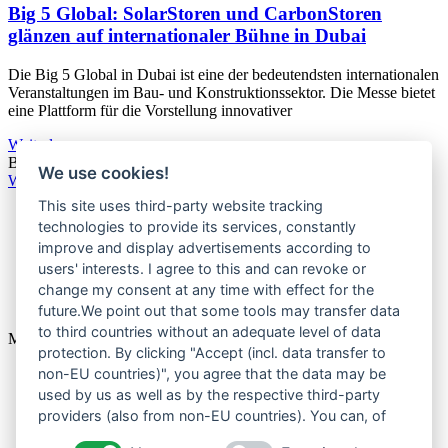
Big 5 Global: SolarStoren und CarbonStoren
glänzen auf internationaler Bühne in Dubai
Die Big 5 Global in Dubai ist eine der bedeutendsten internationalen
Veranstaltungen im Bau- und Konstruktionssektor. Die Messe bietet
eine Plattform für die Vorstellung innovativer
Weiterlesen »
Blog
30. Januar 2024
Keine Kommentare
We use cookies!
Weitere Neuigkeiten
This site uses third-party website tracking
technologies to provide its services, constantly
Home
improve and display advertisements according to
Über uns
Produkte
users' interests. I agree to this and can revoke or
News
change my consent at any time with effect for the
Kontakt
future.We point out that some tools may transfer data
to third countries without an adequate level of data
Menu
protection. By clicking "Accept (incl. data transfer to
Home
non-EU countries)", you agree that the data may be
Über uns
used by us as well as by the respective third-party
Produkte
providers (also from non-EU countries). You can, of
News
course, change your cookie settings at any time.
Kontakt